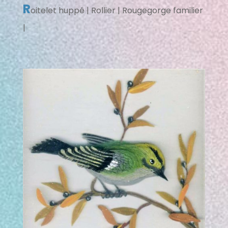
R
oitelet huppé | Rollier | Rougegorge familier
|