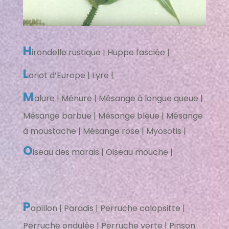
H
irondelle rustique | Huppe fasciée |
L
oriot d’Europe | Lyre |
M
alure | Ménure | Mésange à longue queue |
Mésange barbue | Mésange bleue | Mésange
à moustache | Mésange rose | Myosotis |
O
iseau des marais | Oiseau mouche |
P
apillon | Paradis | Perruche calopsitte |
Perruche ondulée | Perruche verte | Pinson