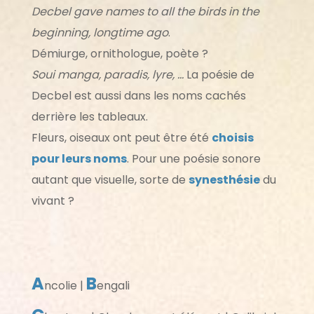
Decbel gave names to all the birds in the
beginning, longtime ago
.
Démiurge, ornithologue, poète ?
Soui manga, paradis, lyre, …
La poésie de
Decbel est aussi dans les noms cachés
derrière les tableaux.
Fleurs, oiseaux ont peut être été
choisis
pour leurs noms
. Pour une poésie sonore
autant que visuelle, sorte de
synesthésie
du
vivant ?
A
B
ncolie |
engali