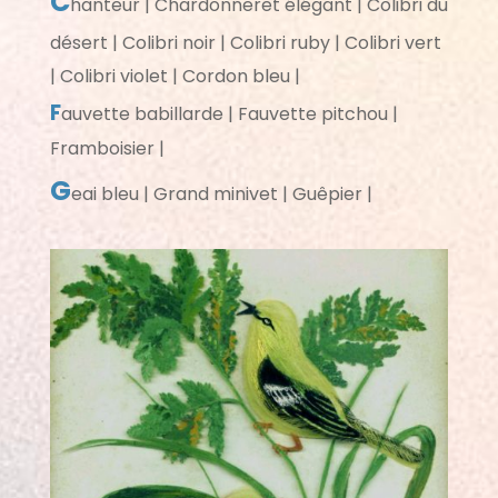
C
hanteur | Chardonneret élégant | Colibri du
désert | Colibri noir | Colibri ruby | Colibri vert
| Colibri violet | Cordon bleu |
F
auvette babillarde | Fauvette pitchou |
Framboisier |
G
eai bleu | Grand minivet | Guêpier |