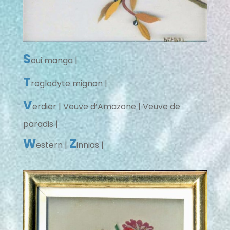
S
oui manga |
T
roglodyte mignon |
V
erdier | Veuve d’Amazone | Veuve de
paradis |
W
Z
estern |
innias |