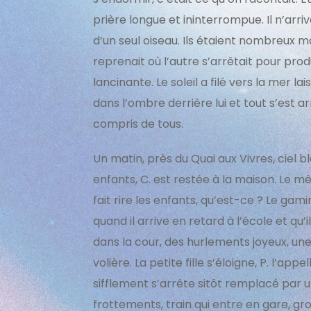
prière longue et ininterrompue. Il n’arriv
d’un seul oiseau. Ils étaient nombreux m
reprenait où l’autre s’arrêtait pour pro
lancinante. Le soleil a filé vers la mer lai
dans l’ombre derrière lui et tout s’est 
compris de tous.
Un matin, près du Quai aux Vivres, ciel 
enfants, C. est restée à la maison. Le
fait rire les enfants, qu’est-ce ? Le gami
quand il arrive en retard à l’école et qu’
dans la cour, des hurlements joyeux, une v
volière. La petite fille s’éloigne, P. l’appel
sifflement s’arrête sitôt remplacé par
frottements, train qui entre en gare, gros