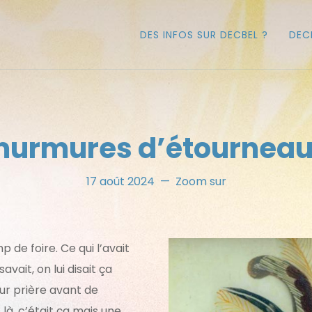
DES INFOS SUR DECBEL ?
DEC
urmures d’étournea
17 août 2024
Zoom sur
p de foire. Ce qui l’avait
 savait, on lui disait ça
leur prière avant de
 là, c’était ça mais une