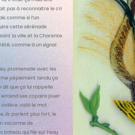
ait pas à reconnaitre le cri
ais comme si l’un
duire cette sérénade
ssant la ville et la Charente
arrêté, comme à un signal
bleu, promenade avec les
 même pépiement tendu ça
n dit que ça lui rappelle
il entend ses copains jouer
olière, voilà le mot :
le, ils parlent plus fort, le
 un vacarme de
 bateau qui file sur l’eau.