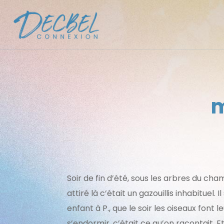
m
Soir de fin d’été, sous les arbres du cham
attiré là c’était un gazouillis inhabituel. Il
enfant à P., que le soir les oiseaux font 
s’endormir, c’était ce qu’on racontait. Et